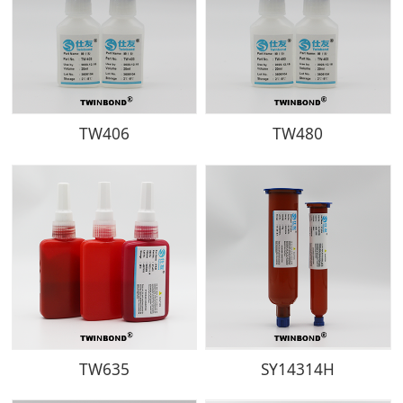
TW406
TW480
TW635
SY14314H